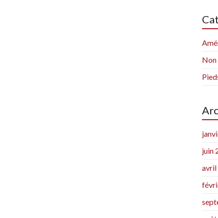
Cat
Amén
Non 
Pied
Arc
janv
juin
avri
févr
sept