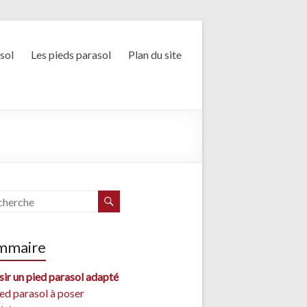
sol
Les pieds parasol
Plan du site
mmaire
sir un pied parasol adapté
ied parasol à poser