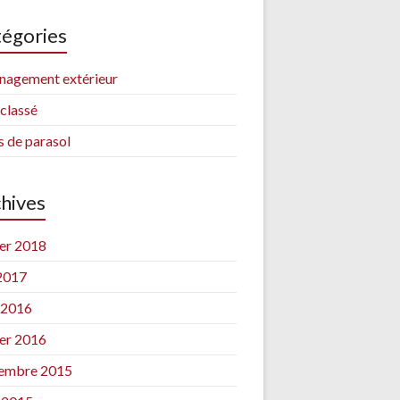
égories
agement extérieur
classé
s de parasol
hives
ier 2018
 2017
l 2016
ier 2016
embre 2015