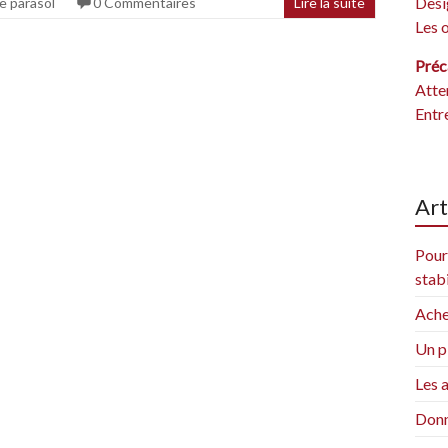
Desi
e parasol
0 Commentaires
Lire la suite
Les 
Préc
Atte
Entr
Art
Pour
stabi
Ache
Un p
Les a
Donn