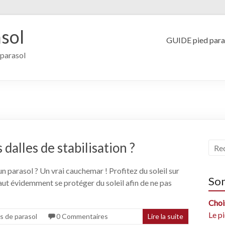
sol
GUIDE pied para
 parasol
dalles de stabilisation ?
un parasol ? Un vrai cauchemar ! Profitez du soleil sur
So
 faut évidemment se protéger du soleil afin de ne pas
Choi
Le p
s de parasol
0 Commentaires
Lire la suite