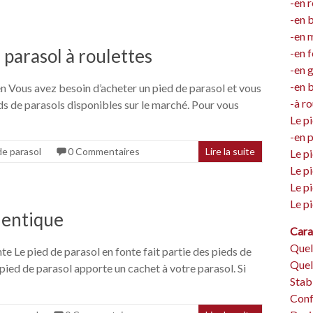
-en r
-en 
-en 
 parasol à roulettes
-en 
-en g
-en 
ien Vous avez besoin d’acheter un pied de parasol et vous
-à ro
s de parasols disponibles sur le marché. Pour vous
Le pi
-en 
de parasol
0 Commentaires
Lire la suite
Le pi
Le pi
Le pi
Le pi
hentique
Cara
Quel
te Le pied de parasol en fonte fait partie des pieds de
Quel
 pied de parasol apporte un cachet à votre parasol. Si
Stabi
Confo