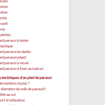
ésine
béton
métal
fonte
ranit
bois
ulettes
ed parasol à lester
plastique
ed parasol en dalles
ed parasol pliant
ed parasol à visser
ed parasol à fixer au balcon
cteristiques d'un pied de parasol
le matière choisir ?
 diamètre du mât de parasol?
lité au sol
rt d'utilisation